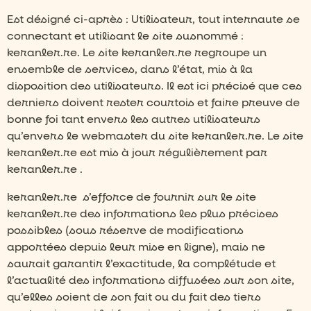
Est désigné ci-après : Utilisateur, tout internaute se
connectant et utilisant le site susnommé :
keranler.re. Le site keranler.re regroupe un
ensemble de services, dans l’état, mis à la
disposition des utilisateurs. Il est ici précisé que ces
derniers doivent rester courtois et faire preuve de
bonne foi tant envers les autres utilisateurs
qu’envers le webmaster du site keranler.re. Le site
keranler.re est mis à jour régulièrement par
keranler.re .
keranler.re
s’efforce de fournir sur le site
keranler.re des informations les plus précises
possibles (sous réserve de modifications
apportées depuis leur mise en ligne), mais ne
saurait garantir l’exactitude, la complétude et
l’actualité des informations diffusées sur son site,
qu’elles soient de son fait ou du fait des tiers