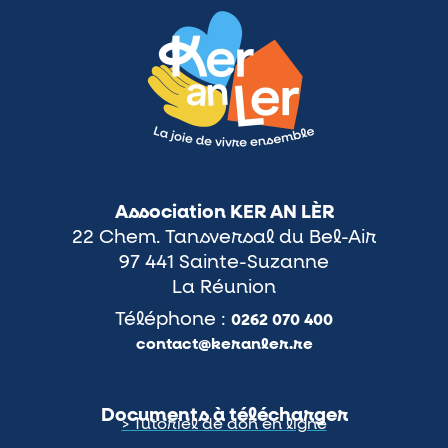
Association KER AN LÈR
22 Chem. Tansversal du Bel-Air
97 441 Sainte-Suzanne
La Réunion
Téléphone :
0262 070 400
contact@keranler.re
Documents à télécharger
> Tutoriel de don en ligne